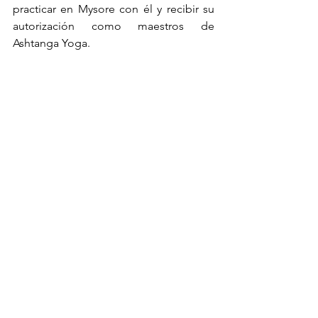
practicar en Mysore con él y recibir su 
autorización como maestros de 
Ashtanga Yoga.
Sarath guiando la primera serie en su 
escuela SYC
Saraswati, hija de Pattabhi Jois y madre 
de Sarath, también se dedicó a la 