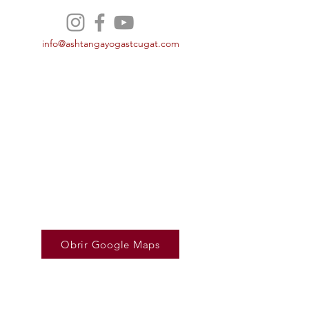
info@ashtangayogastcugat.com
Obrir Google Maps