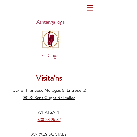
Ashtanga Ioga
St. Cugat
Visita'ns
Carrer Francesc Moragas 5, Entresòl 2
08172 Sant Cugat del Vallès
WHATSAPP
608 28 25 52
XARXES SOCIALS